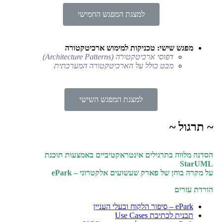
למצגת המפגש החמישי
מפגש שישי: טכניקות למימוש ארכיטקטורה
דפוסי ארכיטקטורה (Architecture Patterns)
מבט כולל על הארכיטקטורה המערכתית
למצגת המפגש השישי
~ תרגול ~
הסדנה מלווה בתרגילים אינטראקטיביים באמצעות תוכנת
StarUML
על מקרה בוחן של פארק שעשועים אלקטרוני – ePark
הורדת עזרים
ePark – סיפור הלקוח ובעלי העניין
תבנית לכתיבת Use Cases