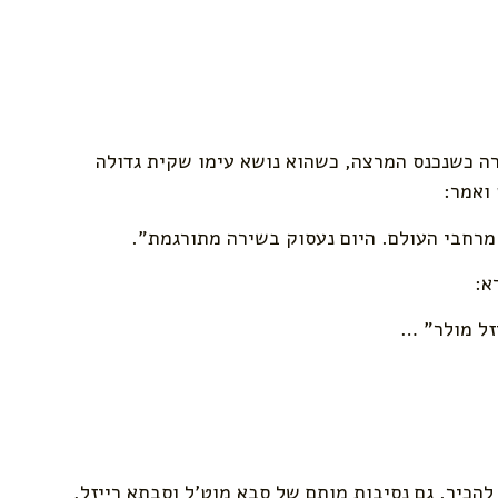
ה כשנכנס המרצה, כשהוא נושא עימו שקית גדולה
ואמר:
מרחבי העולם. היום נעסוק בשירה מתורגמת".
א:
זל מולר" …
 להכיר. גם נסיבות מותם של סבא מוט'ל וסבתא רייזל,