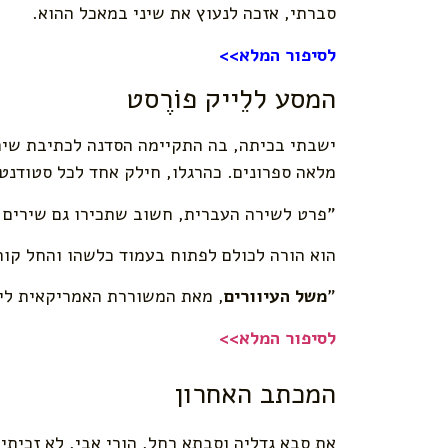
סברתי, אזכה לנעוץ את שיני במאכל ההוא.
לסיפור המלא>>
המסע ללֵייק פוֹרֶסט
ישבתי בכיתה, בה התקיימה הסדנה לכתיבת שיר
מלאה ספרונים. כהרגלו, חילק אחד לכל סטודנט 
"פרט לשירה העברית, חשוב שתכירו גם שירים 
הוא הורה לכולם לפתוח בעמוד כלשהו והחל קור
"
משל העיוורים
, מאת המשוררת האמריקאית לי
לסיפור המלא>>
המכתב האחרון
את סבא גדליה וסבתא רחל, הורֵי אבי, לא זכיתי