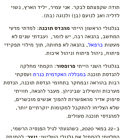
תודה שקפצתם לבקר. אני עמיר, יליד הארץ, נשוי
לדליה ואב לנועם (בן) ולנוגה (בת).
בגלגולי הראשון הייתי
מהנדס תוכנה
: למדתי מדעי
המחשב, בהנאה רבה, יש לומר, ועבדתי שנים לא
מעטות
ב
רפאל
, בהנאה לא פחותה, תוך מילוי תפקידי
פיתוח, ניהול פיתוח וניהול איכות.
בגלגולי השני הייתי
פרופסור
: הקמתי מחלקה
להנדסת תוכנה
ב
מכללה האקדמית כנרת
ועסקתי
רבות בהוראה ובמחקר בתחומי הנדסת תוכנה, הנדסת
מערכות והשילוב שביניהן. מעבר להנאה, חוויתי
סיפוק אדיר מהאפשרות להפוך אנשים מוכשרים,
שלא הצליחו להתקבל למקומות יוקרתיים יותר,
למהנדסי תוכנה מעולים.
ב-22 במאי 2020, כשהגעתי לגיל הפנסיה הרשמי,
החלטתי להתחיל את גלגולי השלישי:
יוצר
: להתנתק